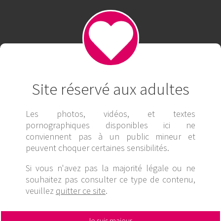
Play Fom Your Home for Online
World Most
Played Online
Casino Games
PlayHubCasino
SportsBook
Site réservé aux adultes
Online
Play The Lottery
Online For Your
Les photos, vidéos, et textes
Chance At
pornographiques disponibles ici ne
Winning
conviennent pas à un public mineur et
peuvent choquer certaines sensibilités.
SHOPPING AND
FASHION BEST
Si vous n'avez pas la majorité légale ou ne
PRICES
souhaitez pas consulter ce type de contenu,
USA Powerball
veuillez
quitter ce site
.
Lotto Online
MILF AND
COUGAR DATING
Je suis majeur,